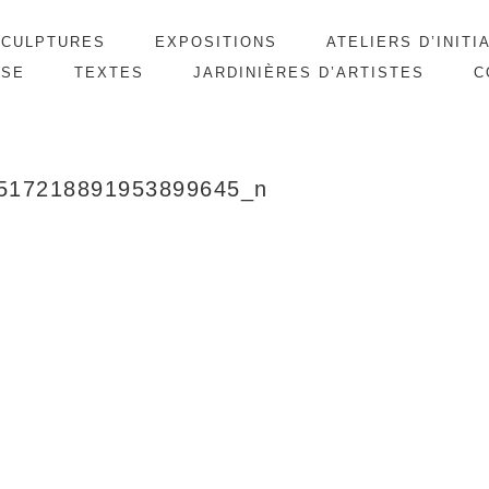
SCULPTURES
EXPOSITIONS
ATELIERS D’INITI
SSE
TEXTES
JARDINIÈRES D’ARTISTES
C
517218891953899645_n