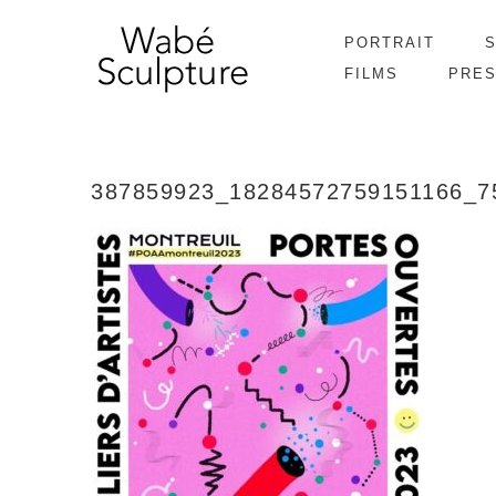
PORTRAIT
FILMS
PRE
387859923_18284572759151166_7