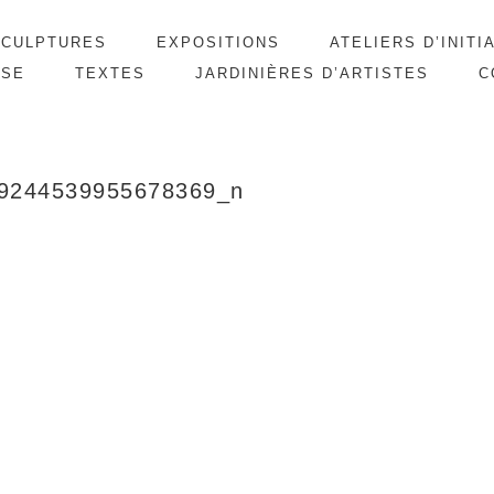
SCULPTURES
EXPOSITIONS
ATELIERS D’INITI
SSE
TEXTES
JARDINIÈRES D’ARTISTES
C
9244539955678369_n