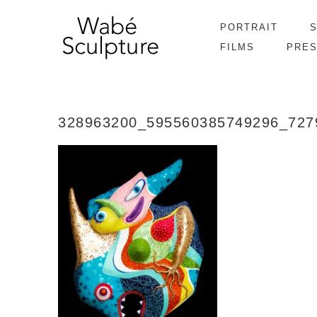
PORTRAIT
FILMS
PRE
328963200_595560385749296_727